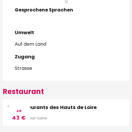
Gesprochene Sprachen
Gesprochene Sprachen
Umwelt
Umwelt
Auf dem Land
Zugang
Zugang
Strasse
Restaurant
Les restaurants des Hauts de Loire
AB
43
€
Veuzain-sur-Loire