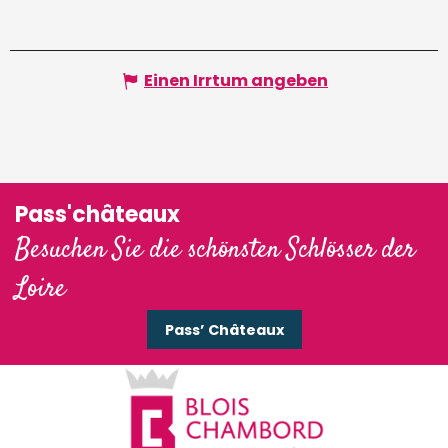
Einen Irrtum angeben
Pass'châteaux
Besuchen Sie die schönsten Schlösser der
Loire
Pass’ Châteaux