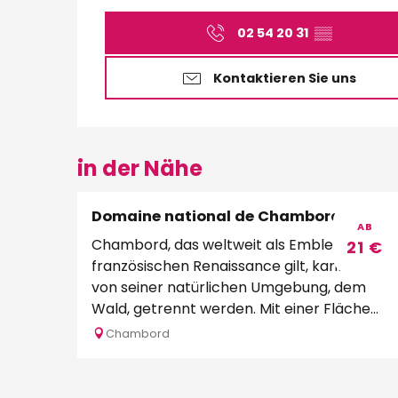
02 54 20 31
▒▒
Kontaktieren Sie uns
in der Nähe
Domaine national de Chambord
AB
Chambord, das weltweit als Emblem der
21
€
französischen Renaissance gilt, kann nicht
von seiner natürlichen Umgebung, dem
Wald, getrennt werden. Mit einer Fläche
von 5.440 Hektar...
Chambord