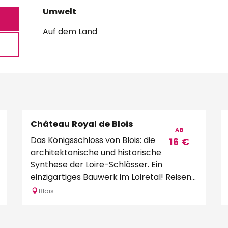
Umwelt
Umwelt
Auf dem Land
Château Royal de Blois
Buchbar
AB
Das Königsschloss von Blois: die
16
€
architektonische und historische
Synthese der Loire-Schlösser. Ein
einzigartiges Bauwerk im Loiretal! Reisen
Sie ins Unermessliche, in die...
Blois