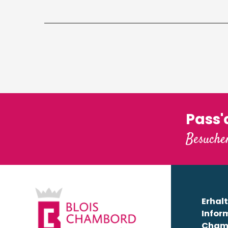
Pass
Besuchen
Erhalt
Infor
Cham