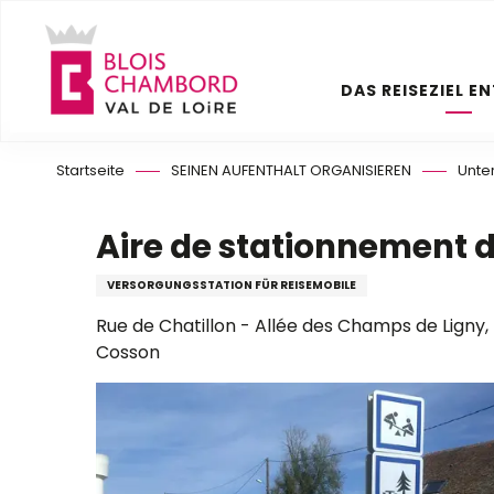
Aller
au
contenu
DAS REISEZIEL E
principal
Startseite
SEINEN AUFENTHALT ORGANISIEREN
Unte
Aire de stationnement
VERSORGUNGSSTATION FÜR REISEMOBILE
Rue de Chatillon - Allée des Champs de Ligny,
Cosson