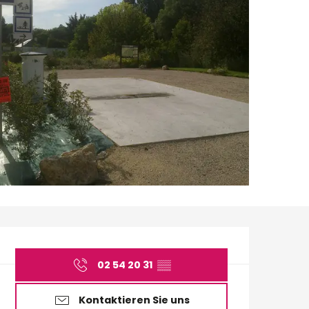
Öffnungszeiten & Ko
02 54 20 31
▒▒
Kontaktieren Sie uns