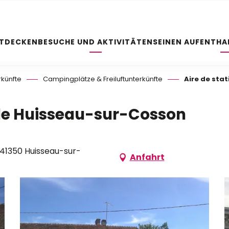
NTDECKEN
BESUCHE UND AKTIVITÄTEN
SEINEN AUFENTHA
rkünfte
Campingplätze & Freiluftunterkünfte
Aire de sta
 de Huisseau-sur-Cosson
 41350 Huisseau-sur-
Anfahrt