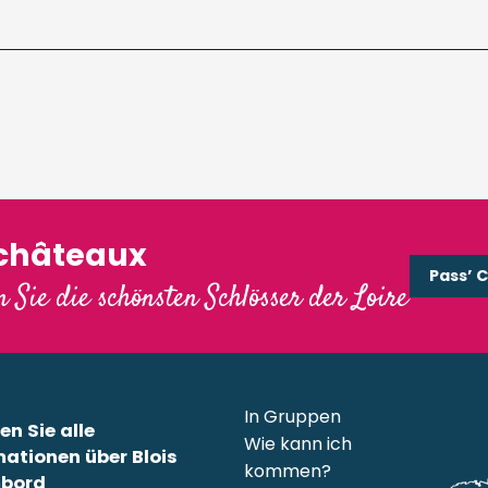
'châteaux
Pass’ 
 Sie die schönsten Schlösser der Loire
In Gruppen
en Sie alle
Wie kann ich
mationen über Blois
kommen?
bord