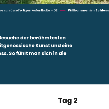
e schlüsselfertigen Aufenthalte – DE
Willkommen im Schloss
. Besuche der berühmtesten
eitgenössische Kunst und eine
ss. So fühlt man sich in die
 favoris
Tag 2