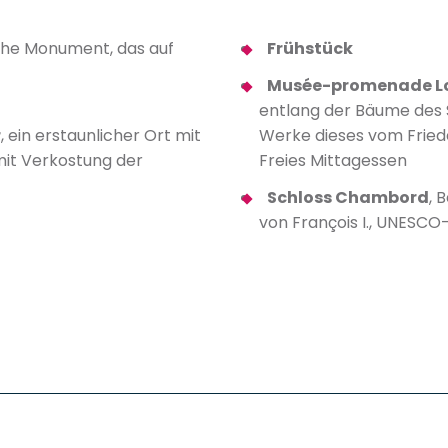
iche Monument, das auf
Frühstück
Musée-promenade Lo
entlang der Bäume des 
r
, ein erstaunlicher Ort mit
Werke dieses vom Friede
 mit Verkostung der
Freies Mittagessen
Schloss Chambord
, 
von François I., UNESCO