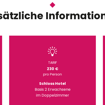
sätzliche Informatio
TARIF
230 €
pro Person
Schloss Hotel
Basis 2 Erwachsene
im Doppelzimmer