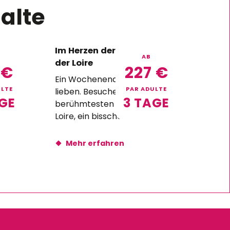
alte
ogne
Im Herzen der Schlösser
AB
der Loire
7
€
227
€
erum
Ein Wochenende, wie wir es
ULTE
PAR ADULTE
en
lieben. Besuche der
GE
3 TAGE
ber
berühmtesten Schlösser der
n. Ein
Loire, ein bisschen
zeitgenössische Kunst und
eine exklusive Unterkunft in
Mehr erfahren
einem Schloss. So fühlt man...