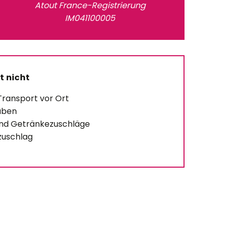
Atout France-Registrierung
IM041100005
t nicht
Transport vor Ort
aben
und Getränkezuschläge
zuschlag