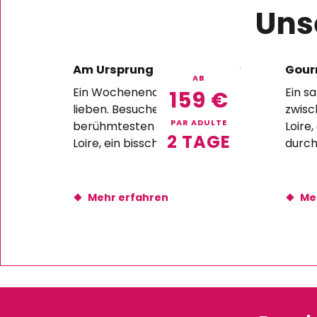
Uns
Am Ursprung der Schlösser
Gour
AB
Ein Wochenende, wie wir es
Ein s
159
€
lieben. Besuche der
zwisc
PAR ADULTE
berühmtesten Schlösser der
Loire
2 TAGE
Loire, ein bisschen
durch
zeitgenössische Kunst und
Schlö
eine exklusive Unterkunft in
von l
einem Schloss. So fühlt man...
Mehr erfahren
Me