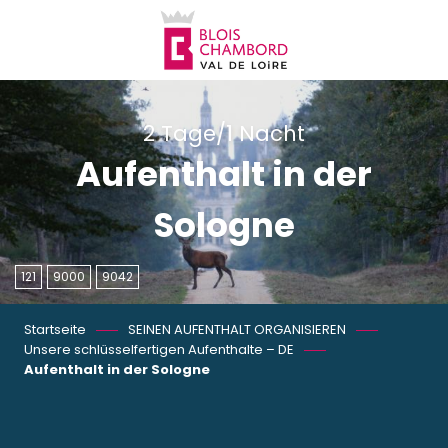
Aller
au
contenu
principal
2 Tage/1 Nacht
Aufenthalt in der
Sologne
121
9000
9042
Startseite
SEINEN AUFENTHALT ORGANISIEREN
Unsere schlüsselfertigen Aufenthalte – DE
Aufenthalt in der Sologne