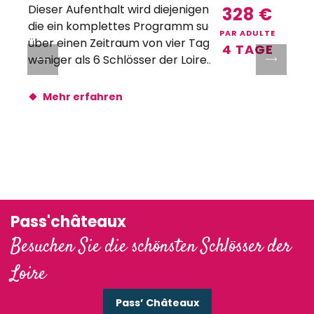
Dieser Aufenthalt wird diejenigen begeistern,
Z
328
€
die ein komplettes Programm suchen und das
s
PAR ADULTE
über einen Zeitraum von vier Tagen. Nicht
4 TAGE
weniger als 6 Schlösser der Loire...
B
Mehr erfahren
Pass'châteaux
Besuchen Sie die schönsten Schlösser der
Loire
Pass’ Châteaux