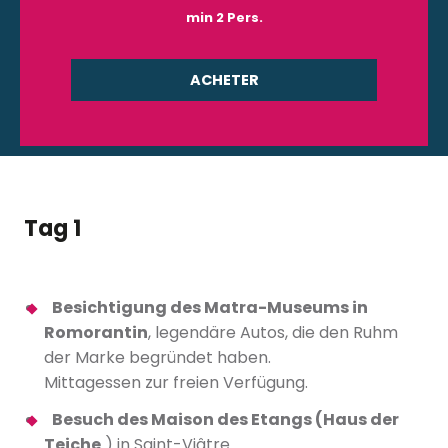
min 2 Pers.
ACHETER
Tag 1
Besichtigung des Matra-Museums in
Romorantin
, legendäre Autos, die den Ruhm
der Marke begründet haben.
Mittagessen zur freien Verfügung.
Besuch des Maison des Etangs (Haus der
Teiche
) in Saint-Viâtre.