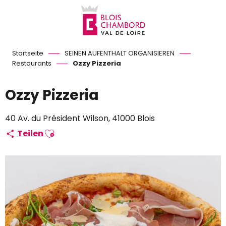
Aller
au
contenu
principal
Startseite
SEINEN AUFENTHALT ORGANISIEREN
Restaurants
Ozzy Pizzeria
Ozzy Pizzeria
40 Av. du Président Wilson, 41000 Blois
Ajouter aux favoris
Teilen