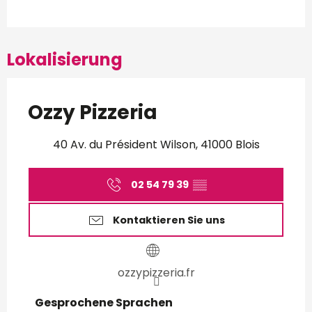
Lokalisierung
Ozzy Pizzeria
40 Av. du Président Wilson, 41000 Blois
02 54 79 39
▒▒
Kontaktieren Sie uns
ozzypizzeria.fr
Gesprochene Sprachen
Gesprochene Sprachen