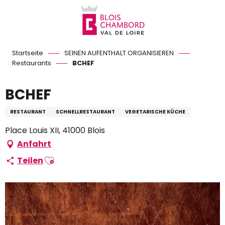
Aller
au
contenu
principal
Startseite
SEINEN AUFENTHALT ORGANISIEREN
Restaurants
BCHEF
BCHEF
RESTAURANT
SCHNELLRESTAURANT
VEGETARISCHE KÜCHE
Place Louis XII, 41000 Blois
Anfahrt
Ajouter aux favoris
Teilen