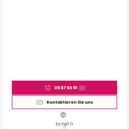
09 67 50 91
▒▒
Kontaktieren Sie uns
bchef.fr