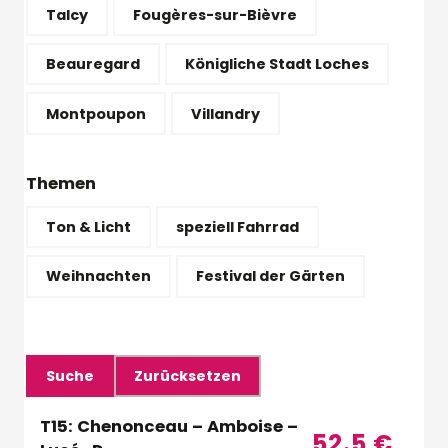
Talcy
Fougères-sur-Bièvre
Beauregard
Königliche Stadt Loches
Montpoupon
Villandry
Themen
Ton & Licht
speziell Fahrrad
Weihnachten
Festival der Gärten
T15: Chenonceau – Amboise – Clos
52.5
€