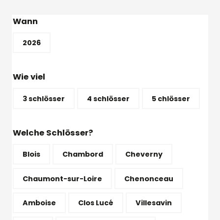
Wann
2026
Wie viel
3 schlösser
4 schlösser
5 chlösser
Welche Schlösser?
Blois
Chambord
Cheverny
Chaumont-sur-Loire
Chenonceau
Amboise
Clos Lucé
Villesavin