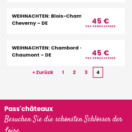
WEIHNACHTEN: Blois-Chambord-
45
€
Cheverny – DE
PRO ERWACHSENER
WEIHNACHTEN: Chambord – Cheverny –
45
€
Chaumont – DE
PRO ERWACHSENER
« Zurück
1
2
3
4
Pass'châteaux
Besuchen Sie die schönsten Schlösser der
Loire