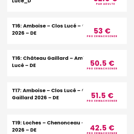
Lucé_D
PAR ADULTE
T16: Amboise – Clos Lucé – Chenonceau
53
€
2026 – DE
PRO ERWACHSENER
T16: Château Gaillard – Amboise – Clos
50.5
€
Lucé – DE
PRO ERWACHSENER
T17: Amboise – Clos Lucé – Château
51.5
€
Gaillard 2026 – DE
PRO ERWACHSENER
T19: Loches – Chenonceau – Villandry |
42.5
€
2026 – DE
PRO ERWACHSENER