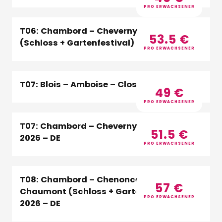
PRO ERWACHSENER
T06: Chambord – Cheverny – Chaumont
53.5
€
(Schloss + Gartenfestival) 2026 – DE
PRO ERWACHSENER
T07: Blois – Amboise – Clos Lucé – DE
49
€
PRO ERWACHSENER
T07: Chambord – Cheverny – Chenonceau
51.5
€
2026 – DE
PRO ERWACHSENER
T08: Chambord – Chenonceau –
57
€
Chaumont (Schloss + Gartenfestival)
PRO ERWACHSENER
2026 – DE