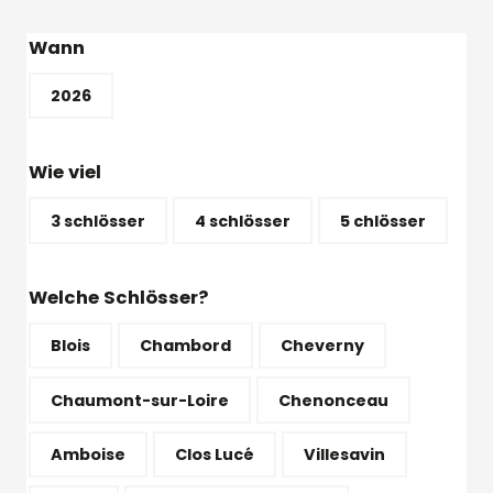
Wann
2026
Wie viel
3 schlösser
4 schlösser
5 chlösser
Welche Schlösser?
Blois
Chambord
Cheverny
Chaumont-sur-Loire
Chenonceau
Amboise
Clos Lucé
Villesavin