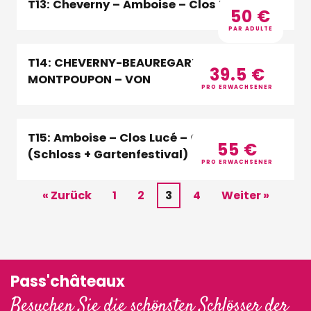
T13: Cheverny – Amboise – Clos Lucé_D
50
€
PAR ADULTE
T14: CHEVERNY-BEAUREGARD-
39.5
€
MONTPOUPON – VON
PRO ERWACHSENER
T15: Amboise – Clos Lucé – Chaumont
55
€
(Schloss + Gartenfestival) 2026 – DE
PRO ERWACHSENER
« Zurück
1
2
3
4
Weiter »
Pass'châteaux
Besuchen Sie die schönsten Schlösser der