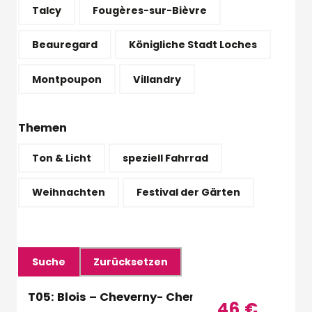
Talcy
Fougères-sur-Bièvre
Beauregard
Königliche Stadt Loches
Montpoupon
Villandry
Themen
Ton & Licht
speziell Fahrrad
Weihnachten
Festival der Gärten
T05: Blois – Cheverny- Chenonceau – DE
46
€