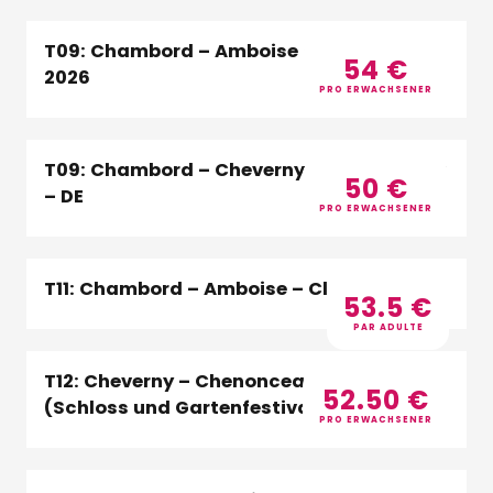
T09: Chambord – Amboise – Clos Lucé
54
€
2026
PRO ERWACHSENER
T09: Chambord – Cheverny – Chenonceau
50
€
– DE
PRO ERWACHSENER
T11: Chambord – Amboise – Clos Lucé_D
53.5
€
PAR ADULTE
T12: Cheverny – Chenonceau – Chaumont
52.50
€
(Schloss und Gartenfestival) 2026 – DE
PRO ERWACHSENER