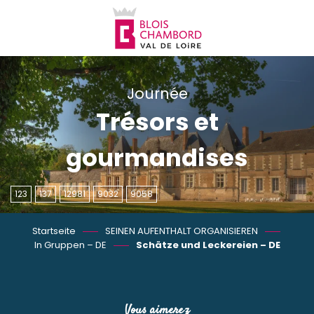
Aller
au
contenu
principal
Journée
Trésors et
gourmandises
123
137
12981
9032
9058
Startseite
SEINEN AUFENTHALT ORGANISIEREN
In Gruppen – DE
Schätze und Leckereien – DE
Vous aimerez