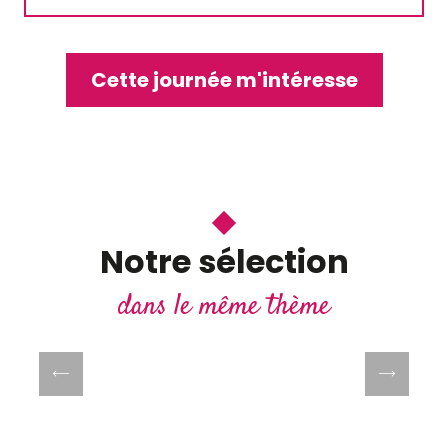
Cette journée m'intéresse
Renaissance und
Weihnachtszauber im
Loiretal
Sie werden lieben Die Vielfalt der
Notre sélection
Weihnachtsthemen in den Schlössern
dans le même thème
Mehr erfahren