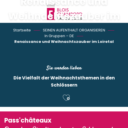
Renaissance und
Aller
au
Weihnachtszauber im
contenu
principal
Loiretal
Startseite
SEINEN AUFENTHALT ORGANISIEREN
In Gruppen – DE
2 Tage / 1 Nacht
Renaissance und Weihnachtszauber im Loiretal
Sie werden lieben
Die Vielfalt der Weihnachtsthemen in den
Schlössern
Ajouter aux f
Pass'châteaux