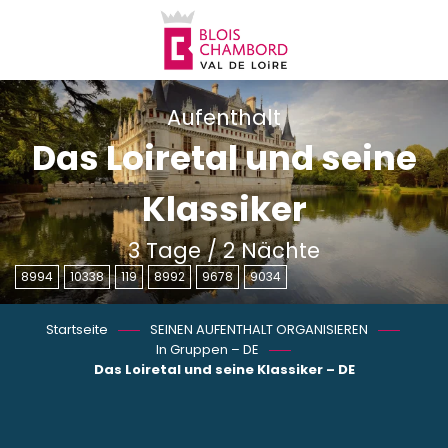
Aller
au
contenu
principal
Aufenthalt
Das Loiretal und seine
Klassiker
3 Tage / 2 Nächte
8994
10338
119
8992
9678
9034
Startseite
SEINEN AUFENTHALT ORGANISIEREN
In Gruppen – DE
Das Loiretal und seine Klassiker – DE