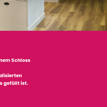
inem Schloss
alisierten
efüllt ist.
ux favoris