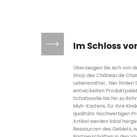
Im Schloss v
Überzeugen Sie sich von de
Shop des Château de Cham
Lebensmittel… hier finden 
entwickelten Produktpalet
Schafswolle bis hin zu Röh
Muh-Kastens, für Ihre Kinde
qualitativ hochwertigen P
Artikel werden lokal herge
Ressourcen des Gebiets, wie
Partnerschaften in den V