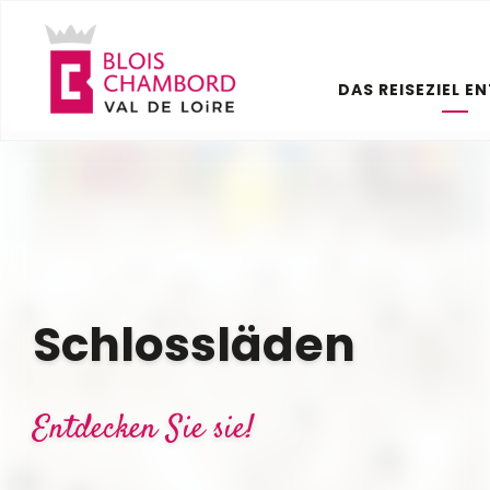
Aller
au
contenu
DAS REISEZIEL E
principal
Schlossläden
Entdecken Sie sie!