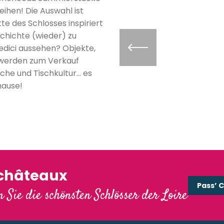
eihen! Die Auswahl ist
te des Schlosses inspiriert
schichte (wieder) zu
dici aussehen? Objekte,
, werden zum Verkauf
he und Tischkultur… es
hause!
'châteaux
Pass’ 
 Sie die schönsten Schlösser der Loire