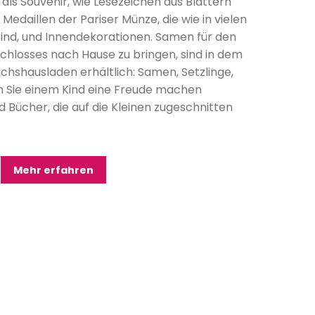
 als Souvenir, wie Lesezeichen aus Blättern
edaillen der Pariser Münze, die wie in vielen
sind, und Innendekorationen. Samen für den
chlosses nach Hause zu bringen, sind in dem
shausladen erhältlich: Samen, Setzlinge,
n Sie einem Kind eine Freude machen
d Bücher, die auf die Kleinen zugeschnitten
Mehr erfahren