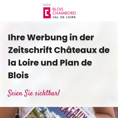
Aller
au
contenu
principal
Ihre Werbung in der
Zeitschrift Châteaux de
la Loire und Plan de
Blois
Seien Sie sichtbar!