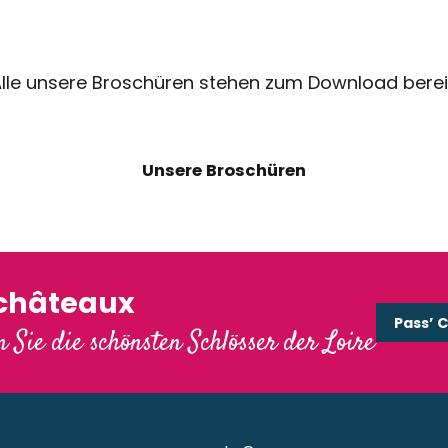
lle unsere Broschüren stehen zum Download berei
Unsere Broschüren
'châteaux
Pass’ 
 Sie die schönsten Schlösser der Loire