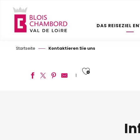
Aller
au
contenu
DAS REISEZIEL E
principal
Startseite
Kontaktieren Sie uns
Ajouter aux
In