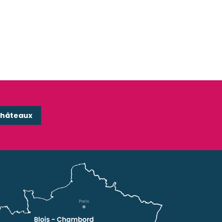
Chambord von einem
re
königlichen Traum
Châteaux