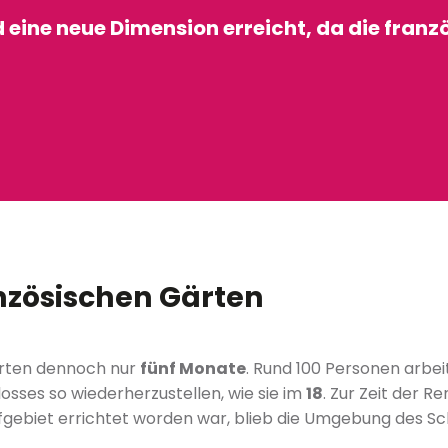
eine neue Dimension erreicht, da die franz
 favoris
nzösischen Gärten
erten dennoch nur
fünf Monate
. Rund 100 Personen arbe
osses so wiederherzustellen, wie sie im
18
. Zur Zeit der R
et errichtet worden war, blieb die Umgebung des Schlos