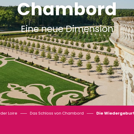
Chambord
Eine neue Dimension
 der Loire
Das Schloss von Chambord
Die Wiedergebur