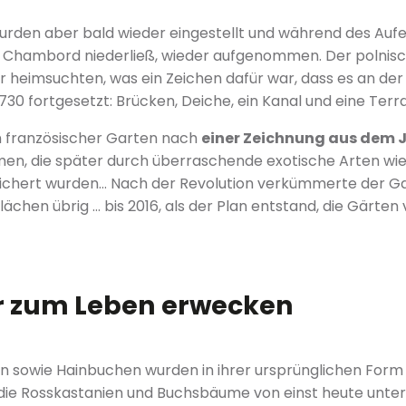
rden aber bald wieder eingestellt und während des Aufen
 in Chambord niederließ, wieder aufgenommen. Der polnisc
heimsuchten, was ein Zeichen dafür war, dass es an der Z
30 fortgesetzt: Brücken, Deiche, ein Kanal und eine Ter
n französischer Garten nach
einer Zeichnung aus dem J
n, die später durch überraschende exotische Arten wi
ichert wurden… Nach der Revolution verkümmerte der Ga
ächen übrig … bis 2016, als der Plan entstand, die Gärte
r zum Leben erwecken
sowie Hainbuchen wurden in ihrer ursprünglichen Form u
ie Rosskastanien und Buchsbäume von einst heute unter 