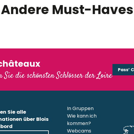
Andere Must-Haves
loss von Chambord
Die Schlösser der Loi
'châteaux
Pass’ 
 Sie die schönsten Schlösser der Loire
In Gruppen
en Sie alle
Wie kann ich
mationen über Blois
kommen?
bord
Webcams