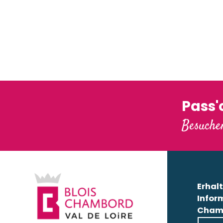
Rund um Chambord
Das Sch
Pass
Besuchen
Erhalt
Infor
Cham