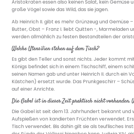
Aristokraten essen also keinen Salat, kein Gemüse u
große Vögel sowie das Wild, das sie jagen.
Ab Heinrich II. gibt es mehr Grünzeug und Gemüse –
Butter, Obst – Franz I. liebt Quitten -, Marmelade
werden allmählich zu festen Bestandteilen der aris
Welche Utensilien stehen auf dem Tisch?
Es gibt den Teller und sonst nichts. Jeder kommt m
Königs befindet sich in einem Tischschiff, einem s
seinen Namen gab und unter Heinrich II. durch ein 
Kästchen) ersetzt wurde. Das Prunkgeschirr – Schüs
auf einer Anrichte.
Die Gabel ist in dieser Zeit praktisch nicht vorhanden.
Die Gabel ist seit dem 13. Jahrhundert bekannt und 
Aufspießen von kandierten Früchten verwendet. Erst
Tisch verwendet. Bis dahin gilt sie als teuflisches I
der Sünde der Völlerei hingeben kann. Ludwig XIV. gi