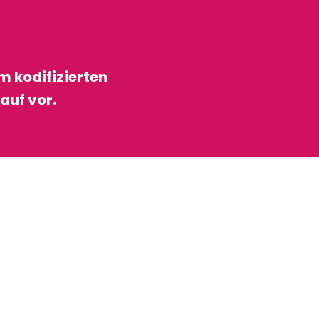
m kodifizierten
auf vor.
ux favoris