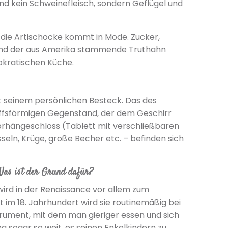
nd kein Schweinefleisch, sondern Geflügel und
 die Artischocke kommt in Mode. Zucker,
n und der aus Amerika stammende Truthahn
tokratischen Küche.
it seinem persönlichen Besteck. Das des
chiffsförmigen Gegenstand, der dem Geschirr
Vorhängeschloss (Tablett mit verschließbaren
seln, Krüge, große Becher etc. – befinden sich
 Was ist der Grund dafür?
wird in der Renaissance vor allem zum
 im 18. Jahrhundert wird sie routinemäßig bei
nstrument, mit dem man gieriger essen und sich
ng sogar so weit, es seinen Enkelkindern zu