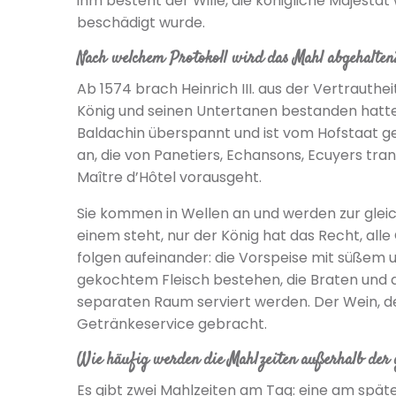
ihm besteht der Wille, die königliche Majestät 
beschädigt wurde.
Nach welchem Protokoll wird das Mahl abgehalten
Ab 1574 brach Heinrich III. aus der Vertrautheit
König und seinen Untertanen bestanden hatte.
Baldachin überspannt und ist vom Hofstaat ge
an, die von Panetiers, Echansons, Ecuyers tra
Maître d’Hôtel vorausgeht.
Sie kommen in Wellen an und werden zur gleich
einem steht, nur der König hat das Recht, al
folgen aufeinander: die Vorspeise mit süßem 
gekochtem Fleisch bestehen, die Braten und d
separaten Raum serviert werden. Der Wein, d
Getränkeservice gebracht.
Wie häufig werden die Mahlzeiten außerhalb de
Es gibt zwei Mahlzeiten am Tag: eine am spä