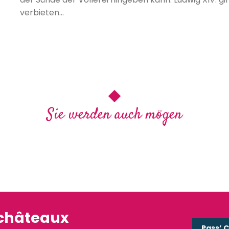
verbieten…
Sie werden auch mögen
hr 1542
Die Sterner
Die Men
lzig?
Gesc
'châteaux
Pass’ 