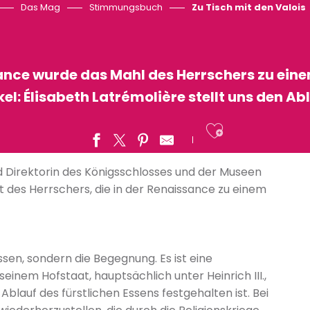
Das Mag
Stimmungsbuch
Zu Tisch mit den Valois
ance wurde das Mahl des Herrschers zu eine
el: Élisabeth Latrémolière stellt uns den Abl
Ajouter a
d Direktorin des Königsschlosses und der Museen
eit des Herrschers, die in der Renaissance zu einem
ssen, sondern die Begegnung. Es ist eine
einem Hofstaat, hauptsächlich unter Heinrich III.,
Ablauf des fürstlichen Essens festgehalten ist. Bei