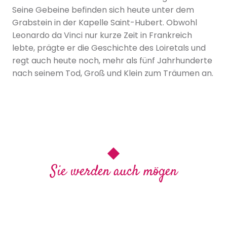
Seine Gebeine befinden sich heute unter dem
Grabstein in der Kapelle Saint-Hubert. Obwohl
Leonardo da Vinci nur kurze Zeit in Frankreich
lebte, prägte er die Geschichte des Loiretals und
regt auch heute noch, mehr als fünf Jahrhunderte
nach seinem Tod, Groß und Klein zum Träumen an.
Sie werden auch mögen
Les Rendez-
vous de
Das Erbe
Die
Das Schloss
Das Schloss
l’Histoire in
Renaissance in
Das Haus der
von Amboise
Clos Lucé