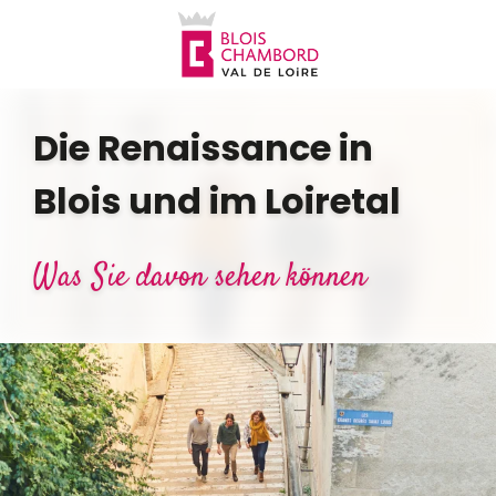
Aller
au
contenu
principal
Die Renaissance in
Blois und im Loiretal
Was Sie davon sehen können