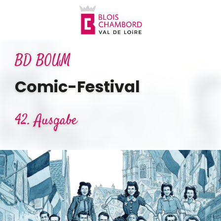
Aller
au
contenu
principal
BD BOUM
Comic-Festival
42. Ausgabe