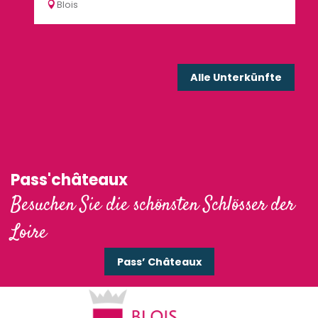
Blois
Bl
Alle Unterkünfte
Pass'châteaux
Besuchen Sie die schönsten Schlösser der
Loire
Pass’ Châteaux