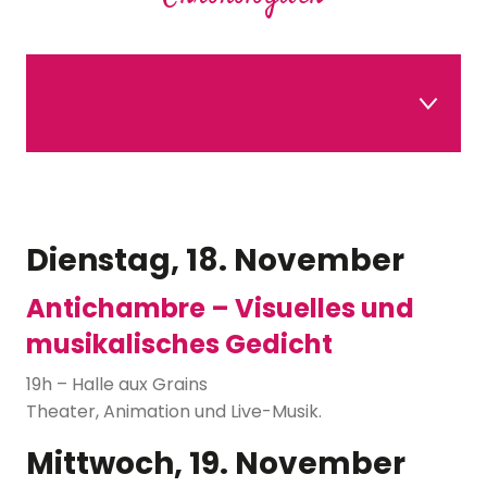
Dienstag/Mittwoch
Donnerstag 20
Freitag 21
Samstag 22
Dienstag, 18. November
Sonntag 23
AUSSTELLUNGEN & DEBATTE
Antichambre – Visuelles und
musikalisches Gedicht
19h – Halle aux Grains
Theater, Animation und Live-Musik.
Mittwoch, 19. November