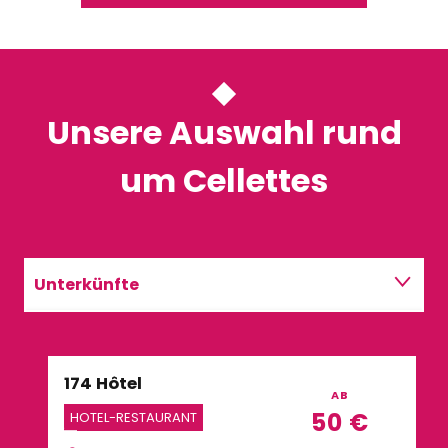
Unsere Auswahl rund
um Cellettes
Unterkünfte
Restaurants
174 Hôtel
Firs
Aktivitäten
AB
50
€
HOTEL-RESTAURANT
HOT