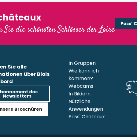
'châteaux
Pass’ 
 Sie die schönsten Schlösser der Loire
In Gruppen
en Sie alle
Wie kann ich
mationen über Blois
kommen?
bord
Webcams
bonnement des
In Bildern
Newsletters
Nützliche
Anwendungen
nsere Broschüren
Pass' Châteaux