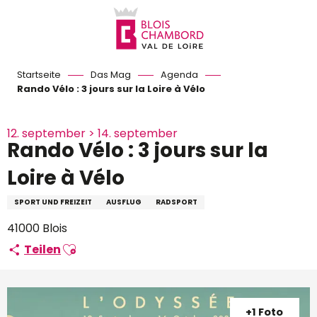
Aller
au
contenu
principal
Startseite
Das Mag
Agenda
Rando Vélo : 3 jours sur la Loire à Vélo
12. september > 14. september
Rando Vélo : 3 jours sur la
Loire à Vélo
SPORT UND FREIZEIT
AUSFLUG
RADSPORT
41000 Blois
Ajouter aux favoris
Teilen
+1 Foto