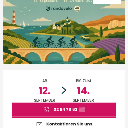
Öffnungszeiten & Kontakt
AB
BIS ZUM
12.
14.
SEPTEMBER
SEPTEMBER
02 54 78 62
▒▒
Kontaktieren Sie uns