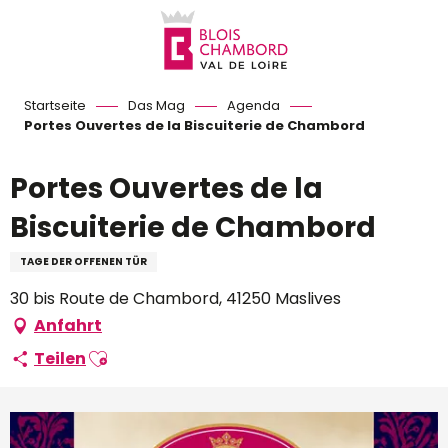
Aller
au
contenu
principal
Startseite
Das Mag
Agenda
Portes Ouvertes de la Biscuiterie de Chambord
Portes Ouvertes de la
Biscuiterie de Chambord
TAGE DER OFFENEN TÜR
30 bis Route de Chambord, 41250 Maslives
Anfahrt
Ajouter aux favoris
Teilen