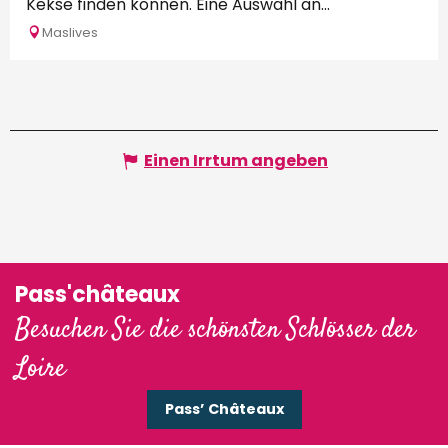
Kekse finden können. Eine Auswahl an...
Maslives
Einen Irrtum angeben
Pass'châteaux
Besuchen Sie die schönsten Schlösser der
Loire
Pass’ Châteaux