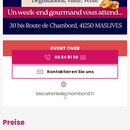
Öffnungszeiten & Kontakt
EVENT OVER
02 54 81 60
▒▒
Kontaktieren Sie uns
biscuiteriedechambord.fr
Preise