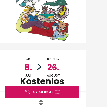
Öffnungszeiten & Ko
AB
BIS ZUM
8.
26.
JULI
AUGUST
Kostenlos
02 54 42 49
▒▒