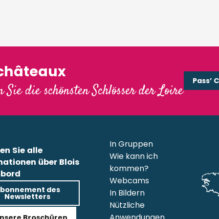
'châteaux
Pass’ 
 Sie die schönsten Schlösser der Loire
In Gruppen
en Sie alle
Wie kann ich
mationen über Blois
kommen?
bord
Webcams
bonnement des
In Bildern
Newsletters
Nützliche
Anwendungen
nsere Broschüren