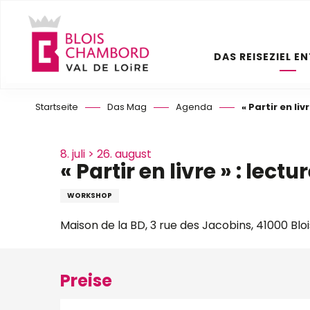
Aller
au
contenu
DAS REISEZIEL E
principal
Startseite
Das Mag
Agenda
« Partir en liv
8. juli > 26. august
« Partir en livre » : lect
WORKSHOP
Maison de la BD, 3 rue des Jacobins, 41000 Bloi
Preise