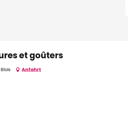
ctures et goûters
Blois
Anfahrt