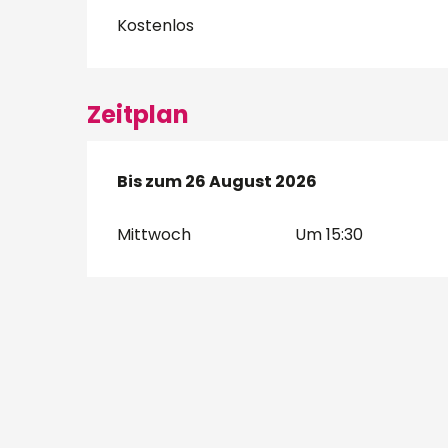
Kostenlos
Zeitplan
vom
Bis zum
8 Juli 2026
26 August 2026
bis zum
26 August 202
Mittwoch
Um 15:30