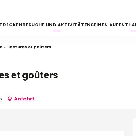
NTDECKEN
BESUCHE UND AKTIVITÄTEN
SEINEN AUFENTHA
re » : lectures et goûters
ures et goûters
s
Anfahrt