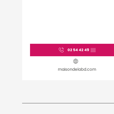
02 54 42 49
▒▒
maisondelabd.com