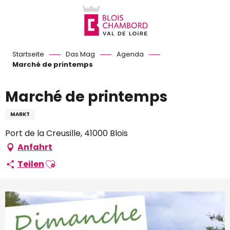
Aller
au
contenu
principal
Startseite
Das Mag
Agenda
Marché de printemps
Marché de printemps
MARKT
Port de la Creusille, 41000 Blois
Anfahrt
Ajouter aux favoris
Teilen