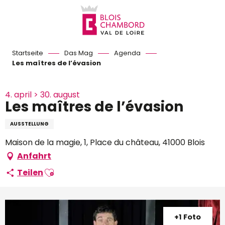
Aller
au
contenu
principal
Startseite
Das Mag
Agenda
Les maîtres de l’évasion
4. april > 30. august
Les maîtres de l’évasion
AUSSTELLUNG
Maison de la magie, 1, Place du château, 41000 Blois
Anfahrt
Ajouter aux favoris
Teilen
+1 Foto