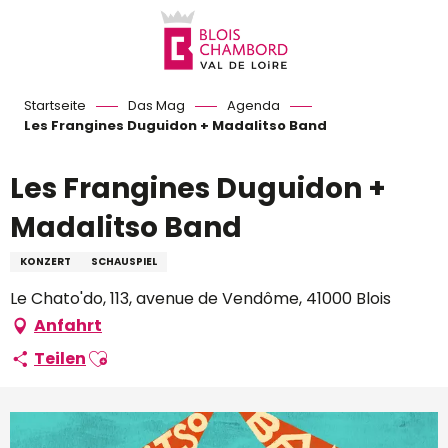
Aller
au
contenu
principal
Startseite
Das Mag
Agenda
Les Frangines Duguidon + Madalitso Band
Les Frangines Duguidon +
Madalitso Band
KONZERT
SCHAUSPIEL
Le Chato'do, 113, avenue de Vendôme, 41000 Blois
Anfahrt
Ajouter aux favoris
Teilen