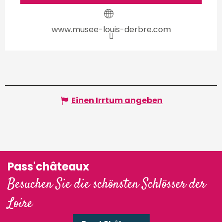
www.musee-louis-derbre.com
Einen Irrtum angeben
Pass'châteaux
Besuchen Sie die schönsten Schlösser der
Loire