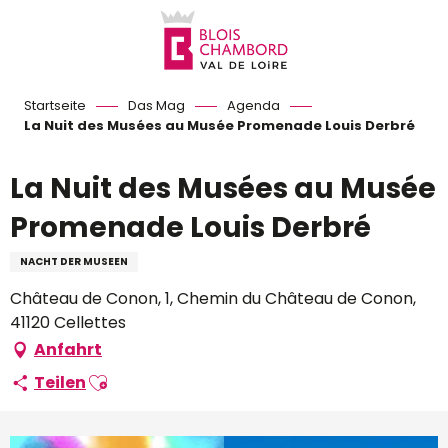
Aller
au
contenu
principal
Startseite
Das Mag
Agenda
La Nuit des Musées au Musée Promenade Louis Derbré
La Nuit des Musées au Musée
Promenade Louis Derbré
NACHT DER MUSEEN
Château de Conon, 1, Chemin du Château de Conon,
41120 Cellettes
Anfahrt
Ajouter aux favoris
Teilen