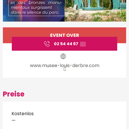
Öffnungszeiten & Kontakt
EVENT OVER
02 54 44 67
▒▒
www.musee-louis-derbre.com
Preise
Kostenlos
—