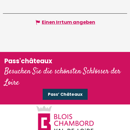
Einen Irrtum angeben
Pass'châteaux
Besuchen Sie die schönsten Schlösser der
Loire
Pass’ Châteaux