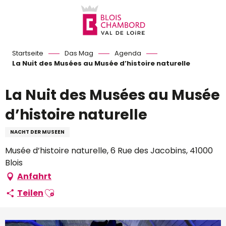
Aller
au
contenu
principal
Startseite
Das Mag
Agenda
La Nuit des Musées au Musée d’histoire naturelle
La Nuit des Musées au Musée
d’histoire naturelle
NACHT DER MUSEEN
Musée d’histoire naturelle, 6 Rue des Jacobins, 41000
Blois
Anfahrt
Ajouter aux favoris
Teilen