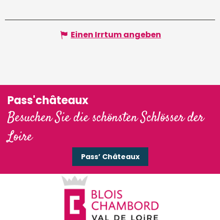
Einen Irrtum angeben
Pass'châteaux
Besuchen Sie die schönsten Schlösser der
Loire
Pass’ Châteaux