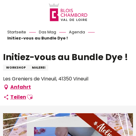
Aller
au
contenu
principal
Startseite
Das Mag
Agenda
Initiez-vous au Bundle Dye !
Initiez-vous au Bundle Dye !
WORKSHOP
MALEREI
Les Greniers de Vineuil, 41350 Vineuil
Anfahrt
Ajouter aux favoris
Teilen