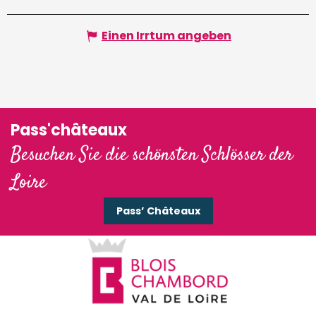
Einen Irrtum angeben
Pass'châteaux
Besuchen Sie die schönsten Schlösser der
Loire
Pass’ Châteaux