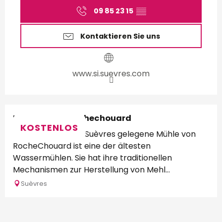
09 85 23 15
▒▒
Kontaktieren Sie uns
www.si.suevres.com
Le Moulin de Rochechouard
KOSTENLOS
Die im Herzen von Suèvres gelegene Mühle von
RocheChouard ist eine der ältesten
Wassermühlen. Sie hat ihre traditionellen
Mechanismen zur Herstellung von Mehl
beibehalten. Sie...
Suèvres