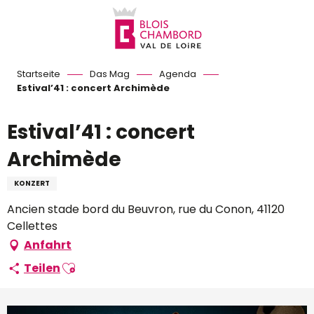
Aller
au
contenu
principal
Startseite
Das Mag
Agenda
Estival’41 : concert Archimède
Estival’41 : concert
Archimède
KONZERT
Ancien stade bord du Beuvron, rue du Conon, 41120
Cellettes
Anfahrt
Ajouter aux favoris
Teilen