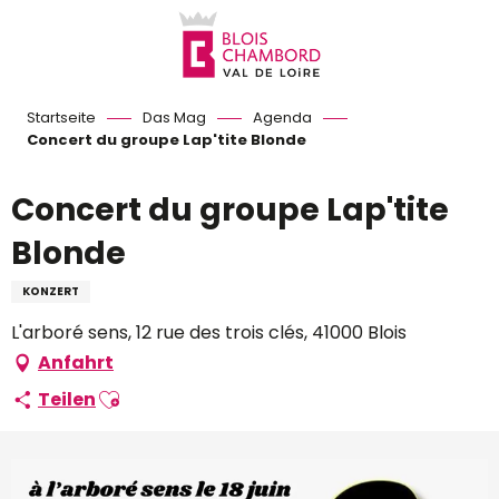
Aller
au
contenu
principal
Startseite
Das Mag
Agenda
Concert du groupe Lap'tite Blonde
Concert du groupe Lap'tite
Blonde
KONZERT
L'arboré sens, 12 rue des trois clés, 41000 Blois
Anfahrt
Ajouter aux favoris
Teilen