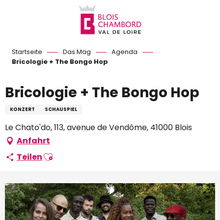
Aller
au
contenu
principal
Startseite
Das Mag
Agenda
Bricologie + The Bongo Hop
Bricologie + The Bongo Hop
KONZERT
SCHAUSPIEL
Le Chato'do, 113, avenue de Vendôme, 41000 Blois
Anfahrt
Ajouter aux favoris
Teilen