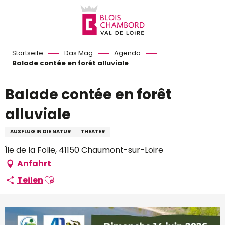
Aller
au
contenu
principal
Startseite
Das Mag
Agenda
Balade contée en forêt alluviale
Balade contée en forêt
alluviale
AUSFLUG IN DIE NATUR
THEATER
Île de la Folie, 41150 Chaumont-sur-Loire
Anfahrt
Ajouter aux favoris
Teilen