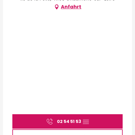
Anfahrt
02 54 51 53
▒▒