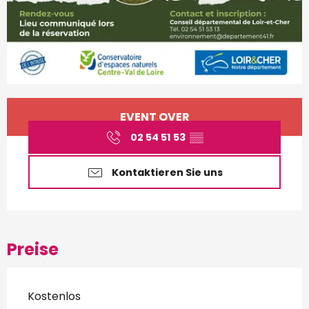
Öffnungszeiten & Kontakt
EVENT OVER
02 54 51 53
▒▒
Kontaktieren Sie uns
Preise
Kostenlos