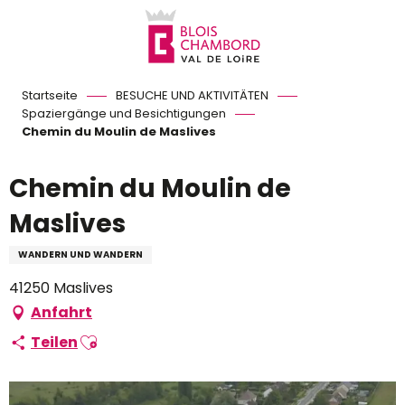
Aller
au
contenu
principal
Startseite
BESUCHE UND AKTIVITÄTEN
Spaziergänge und Besichtigungen
Chemin du Moulin de Maslives
Chemin du Moulin de
Maslives
WANDERN UND WANDERN
41250 Maslives
Anfahrt
Ajouter aux favoris
Teilen