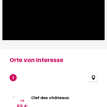
Orte von Interesse
Orte von Interesse
1
Hôtel La Clef des châteaux
AB
65
€