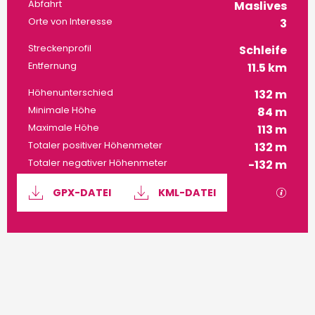
Praktische Informatione
Abfahrt
Maslives
Orte von Interesse
3
Streckenprofil
Schleife
Entfernung
11.5 km
Höhenunterschied
132 m
Minimale Höhe
84 m
Maximale Höhe
113 m
Totaler positiver Höhenmeter
132 m
Totaler negativer Höhenmeter
-132 m
Dokumentation
Mit G
GPX-DATEI
KML-DATEI
132 m de Höhenunterschied
Höhenunterschied