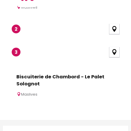
Maslives
2
3
Biscuiterie de Chambord - Le Palet
Solognot
Maslives