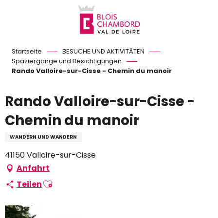
Aller
au
contenu
principal
Startseite
BESUCHE UND AKTIVITÄTEN
Spaziergänge und Besichtigungen
Rando Valloire-sur-Cisse - Chemin du manoir
Rando Valloire-sur-Cisse -
Chemin du manoir
WANDERN UND WANDERN
41150 Valloire-sur-Cisse
Anfahrt
Ajouter aux favoris
Teilen