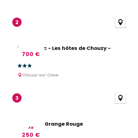
2
Flo et Marc - Les hôtes de Chouzy -
700
€
Cottage
Chouzy-sur-Cisse
3
Gîte de la Grange Rouge
AB
250
€