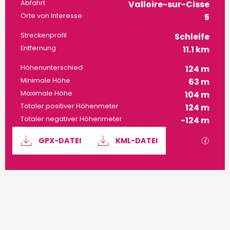
Praktische Informatione
Abfahrt
Valloire-sur-Cisse
Orte von Interesse
5
Streckenprofil
Schleife
Entfernung
11.1 km
Höhenunterschied
124 m
Minimale Höhe
63 m
Maximale Höhe
104 m
Totaler positiver Höhenmeter
124 m
Totaler negativer Höhenmeter
-124 m
Dokumentation
Mit G
GPX-DATEI
KML-DATEI
124 m de Höhenunterschied
Höhenunterschied