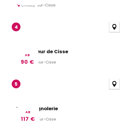
Chouzy-sur-Cisse
4
Au Bonheur de Cisse
AB
90
€
Valloire-sur-Cisse
5
La Rossignolerie
AB
117
€
Valloire-sur-Cisse