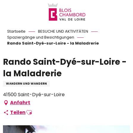
Aller
au
contenu
principal
Startseite
BESUCHE UND AKTIVITÄTEN
Spaziergänge und Besichtigungen
Rando Saint-Dyé-sur-Loire - la Maladrerie
Rando Saint-Dyé-sur-Loire -
la Maladrerie
WANDERN UND WANDERN
41500 Saint-Dyé-sur-Loire
Anfahrt
Ajouter aux favoris
Teilen