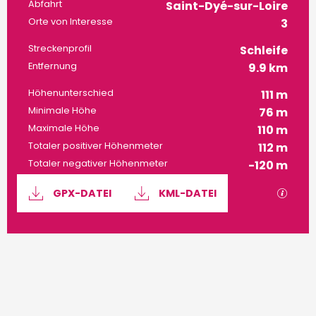
Praktische Informatione
Abfahrt
Saint-Dyé-sur-Loire
Orte von Interesse
3
Streckenprofil
Schleife
Entfernung
9.9 km
Höhenunterschied
111 m
Minimale Höhe
76 m
Maximale Höhe
110 m
Totaler positiver Höhenmeter
112 m
Totaler negativer Höhenmeter
-120 m
Dokumentation
Mit G
GPX-DATEI
KML-DATEI
111 m de Höhenunterschied
Höhenunterschied