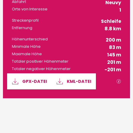
Praktische Informatione
Abfahrt
Neuvy
Orte von Interesse
1
Streckenprofil
Schleife
Entfernung
8.8 km
Höhenunterschied
200 m
Minimale Höhe
83 m
Maximale Höhe
145 m
Totaler positiver Höhenmeter
201 m
Totaler negativer Höhenmeter
-201 m
Dokumentation
Mit G
GPX-DATEI
KML-DATEI
200 m de Höhenunterschied
Höhenunterschied