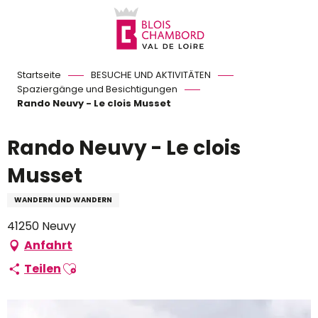
Aller
au
contenu
principal
Startseite
BESUCHE UND AKTIVITÄTEN
Spaziergänge und Besichtigungen
Rando Neuvy - Le clois Musset
Rando Neuvy - Le clois
Musset
WANDERN UND WANDERN
41250 Neuvy
Anfahrt
Ajouter aux favoris
Teilen