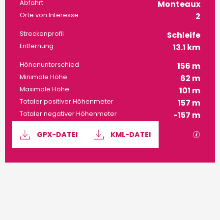
Praktische Informatione
Abfahrt
Monteaux
Orte von Interesse
2
Streckenprofil
Schleife
Entfernung
13.1 km
Höhenunterschied
156 m
Minimale Höhe
62 m
Maximale Höhe
101 m
Totaler positiver Höhenmeter
157 m
Totaler negativer Höhenmeter
-157 m
Dokumentation
Mit G
GPX-DATEI
KML-DATEI
156 m de Höhenunterschied
Höhenunterschied