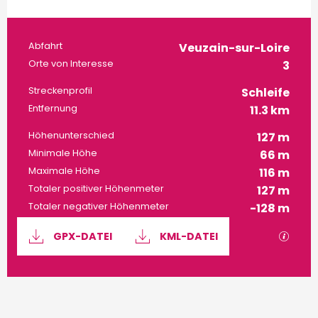
Praktische Informatione
Abfahrt
Veuzain-sur-Loire
Orte von Interesse
3
Streckenprofil
Schleife
Entfernung
11.3 km
Höhenunterschied
127 m
Minimale Höhe
66 m
Maximale Höhe
116 m
Totaler positiver Höhenmeter
127 m
Totaler negativer Höhenmeter
-128 m
Dokumentation
Mit G
GPX-DATEI
KML-DATEI
127 m de Höhenunterschied
Höhenunterschied