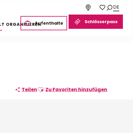
DE
Suche
Voir les favoris
Schlösserpass
Aufenthalte
LT ORGANISIEREN
Ajouter aux favoris
Teilen
Zu Favoriten hinzufügen
Orte von Interesse