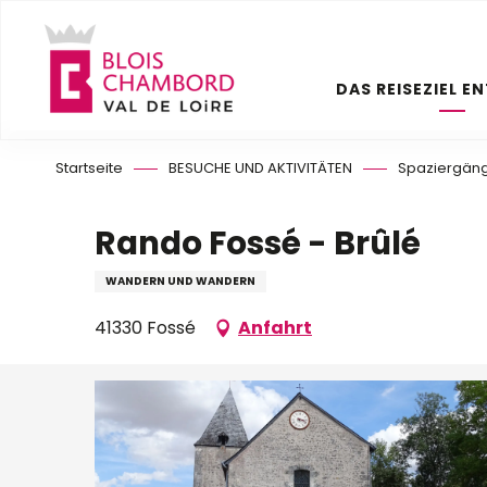
Aller
au
contenu
DAS REISEZIEL E
principal
Startseite
BESUCHE UND AKTIVITÄTEN
Spaziergäng
Rando Fossé - Brûlé
WANDERN UND WANDERN
41330 Fossé
Anfahrt