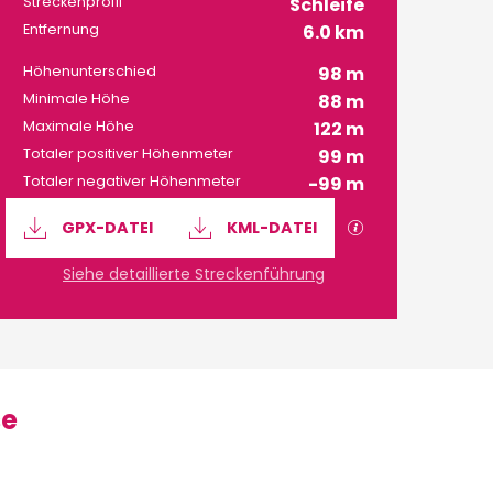
Streckenprofil
Schleife
Entfernung
6.0 km
Höhenunterschied
98 m
Minimale Höhe
88 m
Maximale Höhe
122 m
Totaler positiver Höhenmeter
99 m
Totaler negativer Höhenmeter
-99 m
Dokumentation
Mit GPX / KML-
GPX-DATEI
KML-DATEI
Siehe detaillierte Streckenführung
se