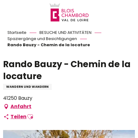
Aller
au
contenu
principal
Startseite
BESUCHE UND AKTIVITÄTEN
Spaziergänge und Besichtigungen
Rando Bauzy - Chemin de la locature
Rando Bauzy - Chemin de la
locature
WANDERN UND WANDERN
41250 Bauzy
Anfahrt
Ajouter aux favoris
Teilen