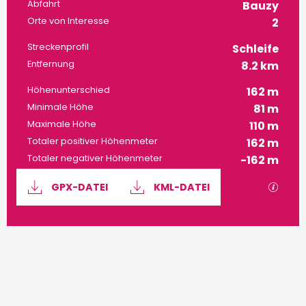
Praktische Informatione
Abfahrt
Bauzy
Orte von Interesse
2
Streckenprofil
Schleife
Entfernung
8.2 km
Höhenunterschied
162 m
Minimale Höhe
81 m
Maximale Höhe
110 m
Totaler positiver Höhenmeter
162 m
Totaler negativer Höhenmeter
-162 m
Dokumentation
Mit G
GPX-DATEI
KML-DATEI
162 m de Höhenunterschied
Höhenunterschied