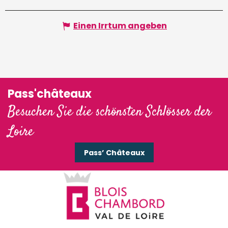
Einen Irrtum angeben
Pass'châteaux
Besuchen Sie die schönsten Schlösser der
Loire
Pass’ Châteaux