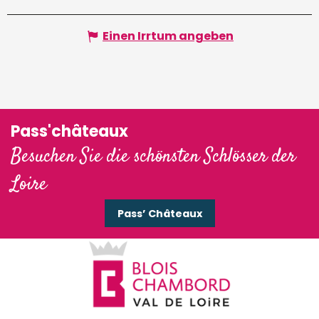
Einen Irrtum angeben
Pass'châteaux
Besuchen Sie die schönsten Schlösser der
Loire
Pass’ Châteaux