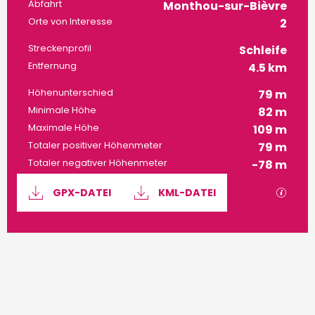
Praktische Informatione
Abfahrt
Monthou-sur-Bièvre
Orte von Interesse
2
Streckenprofil
Schleife
Entfernung
4.5 km
Höhenunterschied
79 m
Minimale Höhe
82 m
Maximale Höhe
109 m
Totaler positiver Höhenmeter
79 m
Totaler negativer Höhenmeter
-78 m
Dokumentation
Mit G
GPX-DATEI
KML-DATEI
79 m de Höhenunterschied
Höhenunterschied