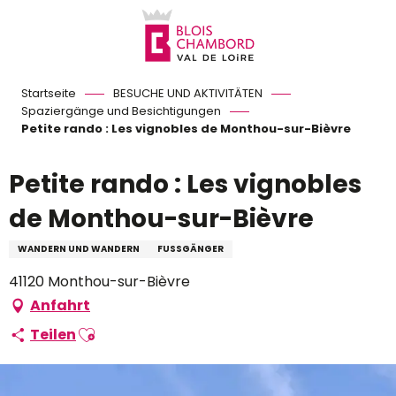
Aller
au
contenu
principal
Startseite
BESUCHE UND AKTIVITÄTEN
Spaziergänge und Besichtigungen
Petite rando : Les vignobles de Monthou-sur-Bièvre
Petite rando : Les vignobles
de Monthou-sur-Bièvre
WANDERN UND WANDERN
FUSSGÄNGER
41120 Monthou-sur-Bièvre
Anfahrt
Ajouter aux favoris
Teilen