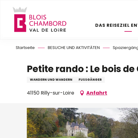
Aller
au
contenu
DAS REISEZIEL E
principal
Startseite
BESUCHE UND AKTIVITÄTEN
Spaziergäng
Petite rando : Le bois d
WANDERN UND WANDERN
FUSSGÄNGER
41150 Rilly-sur-Loire
Anfahrt