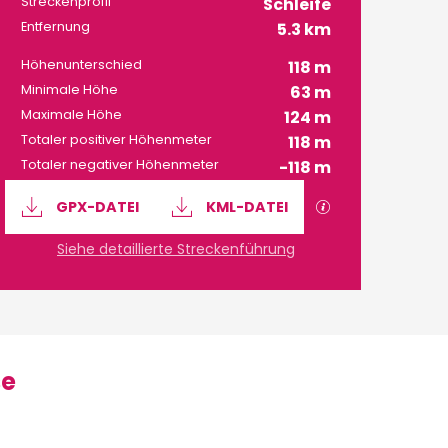
Streckenprofil
Schleife
Entfernung
5.3 km
Höhenunterschied
118 m
Minimale Höhe
63 m
Maximale Höhe
124 m
Totaler positiver Höhenmeter
118 m
Totaler negativer Höhenmeter
-118 m
Dokumentation
Mit GPX / KML-
GPX-DATEI
KML-DATEI
Siehe detaillierte Streckenführung
se