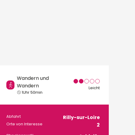
Wandern und
Wandern
Leicht
1Uhr 50min
Praktische Informa
Abfahrt
Rilly-sur-Loire
Orte von Interesse
2