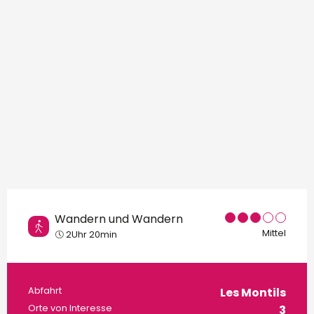
Wandern und Wandern
Mittel
2Uhr 20min
Praktische Informatione
Abfahrt
Les Montils
Orte von Interesse
3