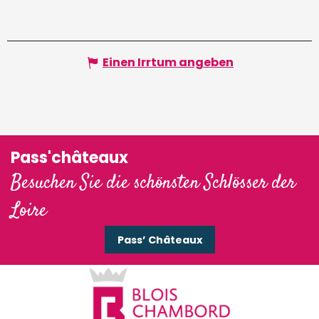
Einen Irrtum angeben
Pass'châteaux
Besuchen Sie die schönsten Schlösser der
Loire
Pass’ Châteaux