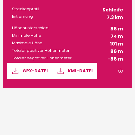
Streckenprofil
Schleife
Entfernung
7.3 km
Höhenunterschied
86 m
Minimale Höhe
74 m
Maximale Höhe
101 m
Totaler positiver Höhenmeter
86 m
Totaler negativer Höhenmeter
-86 m
Dokumentation
Mit G
GPX-DATEI
KML-DATEI
86 m de Höhenunterschied
Höhenunterschied