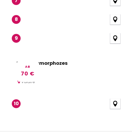
7
8
9
Les Métamorphozes
AB
70
€
Valaire
10