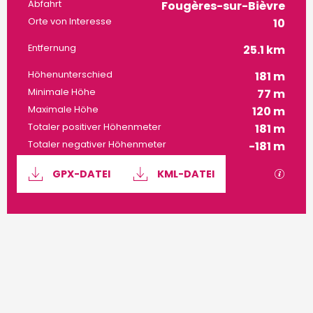
Praktische Informatione
Abfahrt
Fougères-sur-Bièvre
Orte von Interesse
10
Entfernung
25.1 km
Höhenunterschied
181 m
Minimale Höhe
77 m
Maximale Höhe
120 m
Totaler positiver Höhenmeter
181 m
Totaler negativer Höhenmeter
-181 m
Dokumentation
Mit G
GPX-DATEI
KML-DATEI
181 m de Höhenunterschied
Höhenunterschied