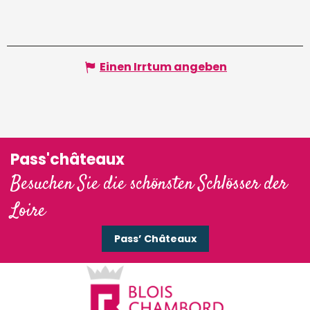
Einen Irrtum angeben
Pass'châteaux
Besuchen Sie die schönsten Schlösser der
Loire
Pass’ Châteaux