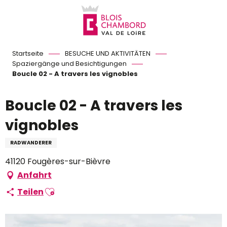
Aller
au
contenu
principal
Startseite
BESUCHE UND AKTIVITÄTEN
Spaziergänge und Besichtigungen
Boucle 02 - A travers les vignobles
Boucle 02 - A travers les
vignobles
RADWANDERER
41120 Fougères-sur-Bièvre
Anfahrt
Ajouter aux favoris
Teilen