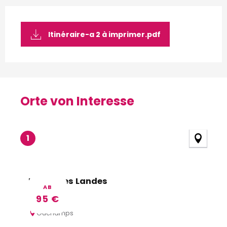
Itinéraire-a 2 à imprimer.pdf
Orte von Interesse
Orte von Interesse
1
Relais des Landes
AB
95
€
Ouchamps