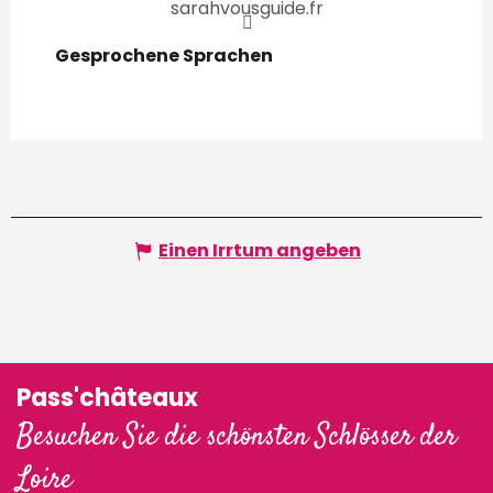
sarahvousguide.fr
Gesprochene Sprachen
Gesprochene Sprachen
Einen Irrtum angeben
Pass'châteaux
Besuchen Sie die schönsten Schlösser der
Loire