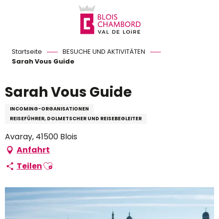
Aller
au
contenu
principal
Startseite
BESUCHE UND AKTIVITÄTEN
Sarah Vous Guide
Sarah Vous Guide
INCOMING-ORGANISATIONEN
REISEFÜHRER, DOLMETSCHER UND REISEBEGLEITER
Avaray, 41500 Blois
Anfahrt
Ajouter aux favoris
Teilen