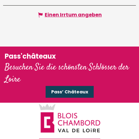
Einen Irrtum angeben
Pass'châteaux
Besuchen Sie die schönsten Schlösser der
Loire
Pass’ Châteaux