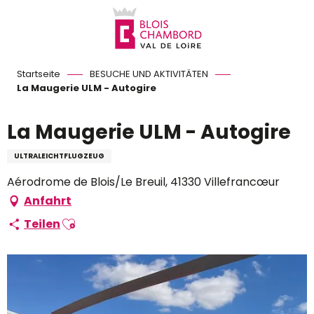
Aller
au
contenu
principal
Startseite
BESUCHE UND AKTIVITÄTEN
La Maugerie ULM - Autogire
La Maugerie ULM - Autogire
ULTRALEICHTFLUGZEUG
Aérodrome de Blois/Le Breuil, 41330 Villefrancœur
Anfahrt
Ajouter aux favoris
Teilen