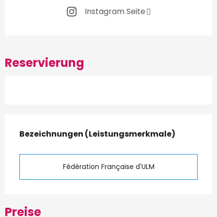
Instagram Seite
Reservierung
Leistungensmöglichkeiten
Bezeichnungen (Leistungsmerkmale)
Bezeichnungen (Leistungsmerkmale)
Fédération Française d'ULM
Preise