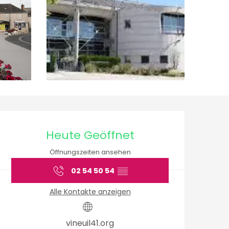
Öffnungszeiten & Ko
Heute Geöffnet
Öffnungszeiten ansehen
02 54 50 54
▒▒
Alle Kontakte anzeigen
vineuil41.org