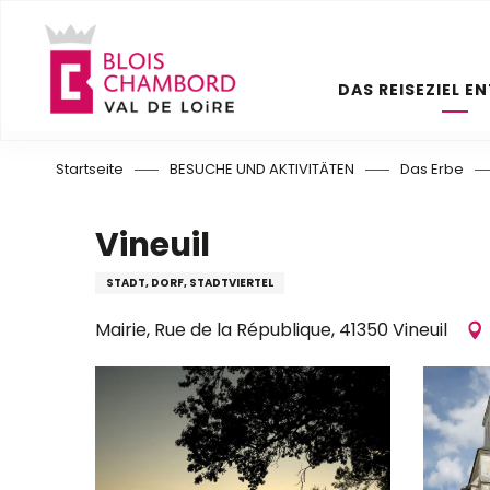
Aller
au
contenu
DAS REISEZIEL E
principal
Startseite
BESUCHE UND AKTIVITÄTEN
Das Erbe
Vineuil
STADT, DORF, STADTVIERTEL
Mairie, Rue de la République, 41350 Vineuil