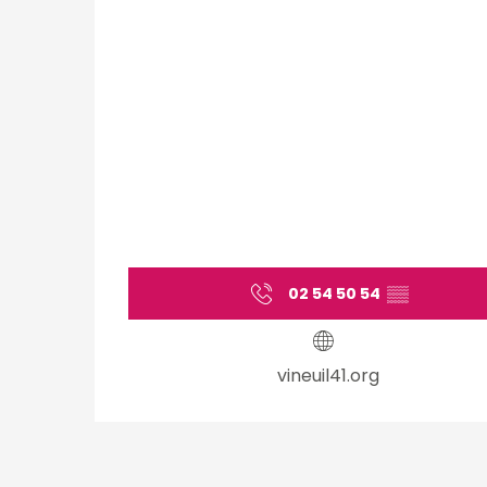
02 54 50 54
▒▒
vineuil41.org