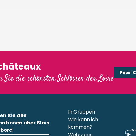
'châteaux
Pass’ 
 Sie die schönsten Schlösser der Loire
In Gruppen
en Sie alle
Wie kann ich
mationen über Blois
kommen?
bord
Webcams