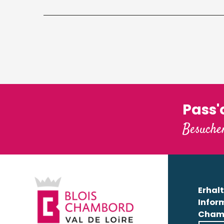
Pass
Besuchen
Erhalt
Infor
Cham