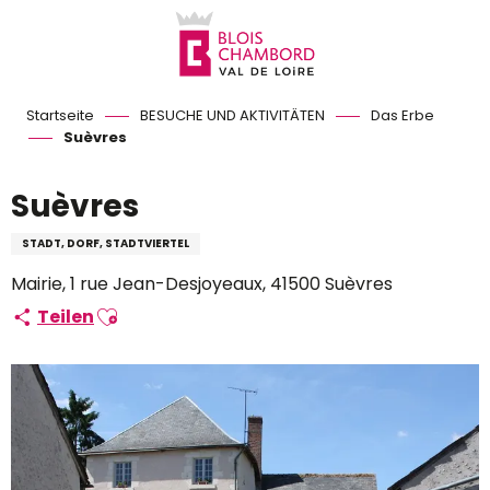
Aller
au
contenu
principal
Startseite
BESUCHE UND AKTIVITÄTEN
Das Erbe
Suèvres
Suèvres
STADT, DORF, STADTVIERTEL
Mairie, 1 rue Jean-Desjoyeaux, 41500 Suèvres
Ajouter aux favoris
Teilen